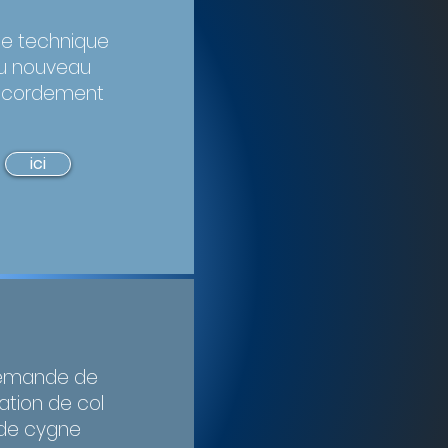
he technique
u nouveau
ccordement
ici
emande de
ation de col
de cygne