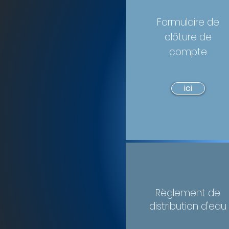
Formulaire de
clôture de
compte
ici
Règlement de
distribution d'eau