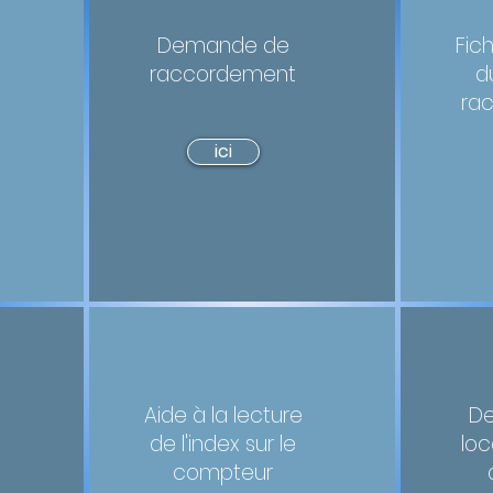
Demande de
Fic
raccordement
d
ra
ici
Aide à la lecture
D
de l'index sur le
loc
compteur