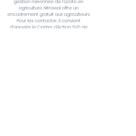
gestion raisonnée de l’azote en
agriculture. Nitrawal offre un
encadrement gratuit aux agriculteurs.
Pour les contacter, il convient
d’appeler le Centre d’Action SUD de
Nitrawal – Tél : 071 /
68.55.53. - 0498
/
912.503.
AIEM
Rue Estroit, 39
5640 Mettet